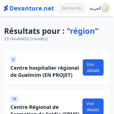
Devanture.net
العربية
🌙
Résultats pour :
"région"
23 résultat(s) trouvé(s)
5
Voir
Centre hospitalier régional
détails
de Guelmim (EN PROJET)
10
Voir
Centre Régional de
détails